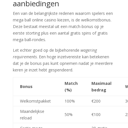
aanbiedingen
Een van de belangrijkste redenen waarom spelers een
mega ball online casino kiezen, is de welkomstbonus.
Deze bestaat meestal uit een match-bonus op je
eerste storting plus een aantal gratis spins of gratis
mega ball‑rondes.
Let echter goed op de bijbehorende
wagering
requirements
. Een hoge inzetvereiste kan betekenen
dat je de bonus pas kunt opnemen nadat je meerdere
keren je inzet hebt gespendeerd.
Match
Maximaal
Bonus
W
(%)
bedrag
Welkomstpakket
100%
€200
3
Maandelijkse
50%
€100
2
reload