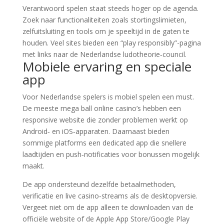
Verantwoord spelen staat steeds hoger op de agenda.
Zoek naar functionaliteiten zoals stortingslimieten,
zelfuitsluiting en tools om je speeltijd in de gaten te
houden. Veel sites bieden een “play responsibly”-pagina
met links naar de Nederlandse ludotheorie‑council.
Mobiele ervaring en speciale
app
Voor Nederlandse spelers is mobiel spelen een must.
De meeste mega ball online casino’s hebben een
responsive website die zonder problemen werkt op
Android‑ en iOS‑apparaten. Daarnaast bieden
sommige platforms een dedicated app die snellere
laadtijden en push‑notificaties voor bonussen mogelijk
maakt.
De app ondersteund dezelfde betaalmethoden,
verificatie en live casino‑streams als de desktopversie.
Vergeet niet om de app alleen te downloaden van de
officiële website of de Apple App Store/Google Play