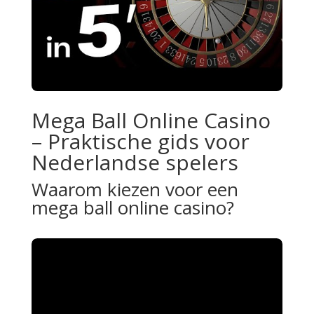
Mega Ball Online Casino
– Praktische gids voor
Nederlandse spelers
Waarom kiezen voor een
mega ball online casino?