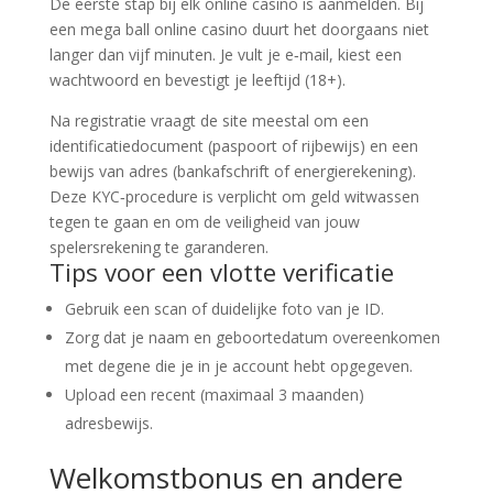
De eerste stap bij elk online casino is aanmelden. Bij
een mega ball online casino duurt het doorgaans niet
langer dan vijf minuten. Je vult je e‑mail, kiest een
wachtwoord en bevestigt je leeftijd (18+).
Na registratie vraagt de site meestal om een
identificatiedocument (paspoort of rijbewijs) en een
bewijs van adres (bankafschrift of energierekening).
Deze KYC‑procedure is verplicht om geld witwassen
tegen te gaan en om de veiligheid van jouw
spelersrekening te garanderen.
Tips voor een vlotte verificatie
Gebruik een scan of duidelijke foto van je ID.
Zorg dat je naam en geboortedatum overeenkomen
met degene die je in je account hebt opgegeven.
Upload een recent (maximaal 3 maanden)
adresbewijs.
Welkomstbonus en andere