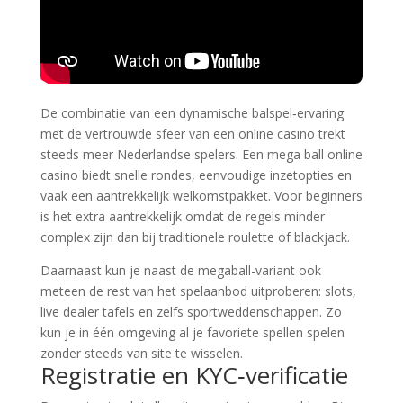
De combinatie van een dynamische balspel‑ervaring
met de vertrouwde sfeer van een online casino trekt
steeds meer Nederlandse spelers. Een mega ball online
casino biedt snelle rondes, eenvoudige inzetopties en
vaak een aantrekkelijk welkomstpakket. Voor beginners
is het extra aantrekkelijk omdat de regels minder
complex zijn dan bij traditionele roulette of blackjack.
Daarnaast kun je naast de megaball-variant ook
meteen de rest van het spelaanbod uitproberen: slots,
live dealer tafels en zelfs sportweddenschappen. Zo
kun je in één omgeving al je favoriete spellen spelen
zonder steeds van site te wisselen.
Registratie en KYC‑verificatie